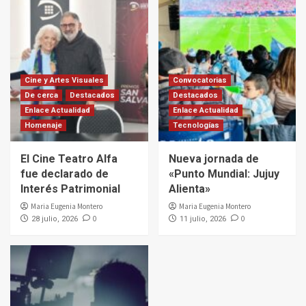
Cine y Artes Visuales
Convocatorias
De cerca
Destacados
Destacados
Enlace Actualidad
Enlace Actualidad
Homenaje
Tecnologías
El Cine Teatro Alfa
Nueva jornada de
fue declarado de
«Punto Mundial: Jujuy
Interés Patrimonial
Alienta»
Maria Eugenia Montero
Maria Eugenia Montero
0
0
28 julio, 2026
11 julio, 2026