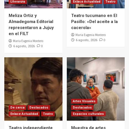
Literarura
Enlace Actualidad
Teatro
Meliza Ortiz y
Teatro tucumano en El
Almadegoma Editorial
Pasillo: «Del aceite a la
representaron a Jujuy
cacerola»
en el FILT
Maria Eugenia Montero
0
6 agosto, 2026
Maria Eugenia Montero
0
6 agosto, 2026
Artes Visuales
De cerca
Destacados
Destacados
Enlace Actualidad
Teatro
Espacios culturales
Teatro independiente
Muestra de artes