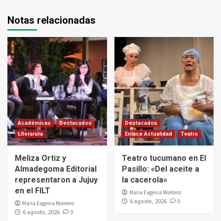
Notas relacionadas
Académicas
Destacados
Destacados
Literarura
Enlace Actualidad
Teatro
Meliza Ortiz y
Teatro tucumano en El
Almadegoma Editorial
Pasillo: «Del aceite a
representaron a Jujuy
la cacerola»
en el FILT
Maria Eugenia Montero
0
6 agosto, 2026
Maria Eugenia Montero
0
6 agosto, 2026