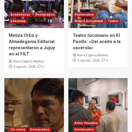
Académicas
Destacados
Destacados
Literarura
Enlace Actualidad
Teatro
Meliza Ortiz y
Teatro tucumano en El
Almadegoma Editorial
Pasillo: «Del aceite a la
representaron a Jujuy
cacerola»
en el FILT
Maria Eugenia Montero
0
6 agosto, 2026
Maria Eugenia Montero
0
6 agosto, 2026
Artes Visuales
De cerca
Destacados
Destacados