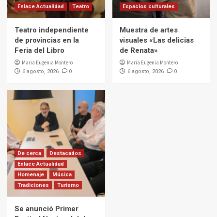
Enlace Actualidad
Teatro
Espacios culturales
Teatro independiente
Muestra de artes
de provincias en la
visuales «Las delicias
Feria del Libro
de Renata»
Maria Eugenia Montero
Maria Eugenia Montero
0
0
6 agosto, 2026
6 agosto, 2026
De cerca
Destacados
Enlace Actualidad
Homenaje
Música
Tradiciones
Turismo
Se anunció Primer