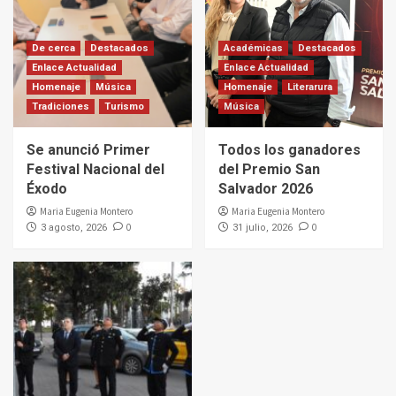
De cerca
Destacados
Académicas
Destacados
Enlace Actualidad
Enlace Actualidad
Homenaje
Música
Homenaje
Literarura
Tradiciones
Turismo
Música
Se anunció Primer
Todos los ganadores
Festival Nacional del
del Premio San
Éxodo
Salvador 2026
Maria Eugenia Montero
Maria Eugenia Montero
0
0
3 agosto, 2026
31 julio, 2026