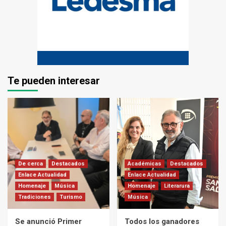
Te pueden interesar
De cerca
Destacados
Académicas
Destacados
Enlace Actualidad
Enlace Actualidad
Homenaje
Música
Homenaje
Literarura
Tradiciones
Turismo
Música
Se anunció Primer
Todos los ganadores