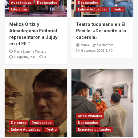
Académicas
Destacados
Destacados
Literarura
Enlace Actualidad
Teatro
Meliza Ortiz y
Teatro tucumano en El
Almadegoma Editorial
Pasillo: «Del aceite a la
representaron a Jujuy
cacerola»
en el FILT
Maria Eugenia Montero
0
6 agosto, 2026
Maria Eugenia Montero
0
6 agosto, 2026
Artes Visuales
De cerca
Destacados
Destacados
Enlace Actualidad
Teatro
Espacios culturales