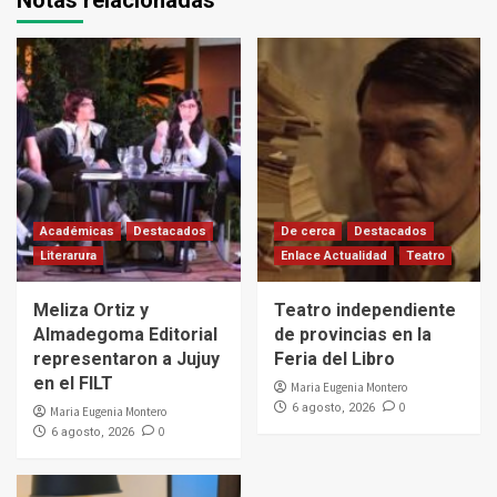
Notas relacionadas
Académicas
Destacados
De cerca
Destacados
Literarura
Enlace Actualidad
Teatro
Meliza Ortiz y
Teatro independiente
Almadegoma Editorial
de provincias en la
representaron a Jujuy
Feria del Libro
en el FILT
Maria Eugenia Montero
0
6 agosto, 2026
Maria Eugenia Montero
0
6 agosto, 2026