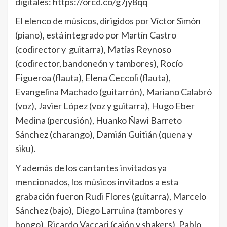
digitales: https://orcd.co/g7jy8qq
El elenco de músicos, dirigidos por Víctor Simón
(piano), está integrado por Martín Castro
(codirector y guitarra), Matías Reynoso
(codirector, bandoneón y tambores), Rocío
Figueroa (flauta), Elena Ceccoli (flauta),
Evangelina Machado (guitarrón), Mariano Calabró
(voz), Javier López (voz y guitarra), Hugo Eber
Medina (percusión), Huanko Ñawi Barreto
Sánchez (charango), Damián Guitián (quena y
siku).
Y además de los cantantes invitados ya
mencionados, los músicos invitados a esta
grabación fueron Rudi Flores (guitarra), Marcelo
Sánchez (bajo), Diego Larruina (tambores y
bongo), Ricardo Vaccari (cajón y shakers), Pablo