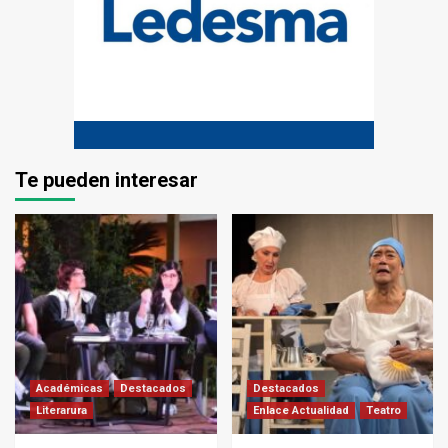
Te pueden interesar
Académicas
Destacados
Destacados
Literarura
Enlace Actualidad
Teatro