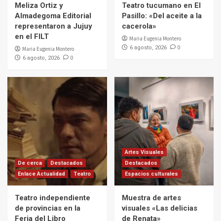
Meliza Ortiz y
Teatro tucumano en El
Almadegoma Editorial
Pasillo: «Del aceite a la
representaron a Jujuy
cacerola»
en el FILT
Maria Eugenia Montero
0
6 agosto, 2026
Maria Eugenia Montero
0
6 agosto, 2026
Artes Visuales
De cerca
Destacados
Destacados
Enlace Actualidad
Teatro
Espacios culturales
Teatro independiente
Muestra de artes
de provincias en la
visuales «Las delicias
Feria del Libro
de Renata»