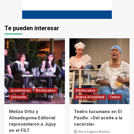
Te pueden interesar
Académicas
Destacados
Destacados
Literarura
Enlace Actualidad
Teatro
Meliza Ortiz y
Teatro tucumano en El
Almadegoma Editorial
Pasillo: «Del aceite a la
representaron a Jujuy
cacerola»
en el FILT
Maria Eugenia Montero