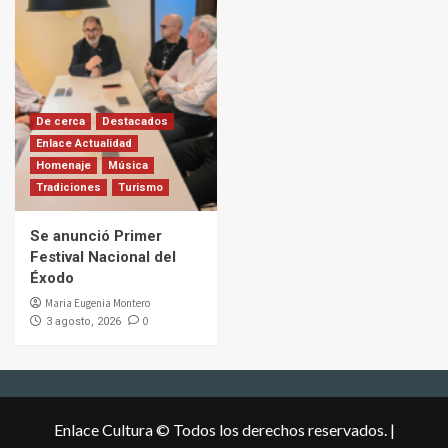
De cerca
Destacados
Enlace Actualidad
Homenaje
Música
Tradiciones
Turismo
Se anunció Primer
Festival Nacional del
Éxodo
Maria Eugenia Montero
0
3 agosto, 2026
Enlace Cultura © Todos los derechos reservados.
|