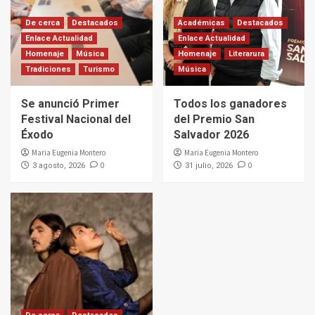
De cerca
Destacados
Académicas
Destacados
Enlace Actualidad
Enlace Actualidad
Homenaje
Música
Homenaje
Literarura
Tradiciones
Turismo
Música
Se anunció Primer
Todos los ganadores
Festival Nacional del
del Premio San
Éxodo
Salvador 2026
Maria Eugenia Montero
Maria Eugenia Montero
0
0
3 agosto, 2026
31 julio, 2026