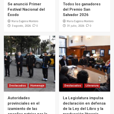
Se anunció Primer
Todos los ganadores
Festival Nacional del
del Premio San
Éxodo
Salvador 2026
Maria Eugenia Montero
Maria Eugenia Montero
0
0
3 agosto, 2026
31 julio, 2026
Destacados
Homenaje
Destacados
Literarura
Autoridades
La Legislatura impulsa
provinciales en el
declaración en defensa
izamiento de las
de la Ley del Libro y la