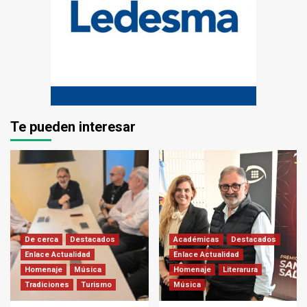
Te pueden interesar
De cerca
Destacados
Académicas
Destacados
Enlace Actualidad
Enlace Actualidad
Homenaje
Música
Homenaje
Literarura
Tradiciones
Turismo
Música