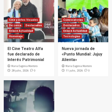
Cine y Artes Visuales
Convocatorias
De cerca
Destacados
Destacados
Enlace Actualidad
Enlace Actualidad
Homenaje
Tecnologías
El Cine Teatro Alfa
Nueva jornada de
fue declarado de
«Punto Mundial: Jujuy
Interés Patrimonial
Alienta»
Maria Eugenia Montero
Maria Eugenia Montero
0
0
28 julio, 2026
11 julio, 2026