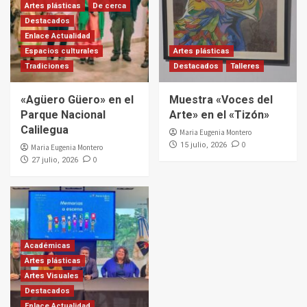
Artes plásticas
De cerca
Destacados
Enlace Actualidad
Espacios culturales
Artes plásticas
Tradiciones
Destacados
Talleres
«Agüero Güero» en el
Muestra «Voces del
Parque Nacional
Arte» en el «Tizón»
Calilegua
Maria Eugenia Montero
0
15 julio, 2026
Maria Eugenia Montero
0
27 julio, 2026
Académicas
Artes plásticas
Artes Visuales
Destacados
Enlace Actualidad