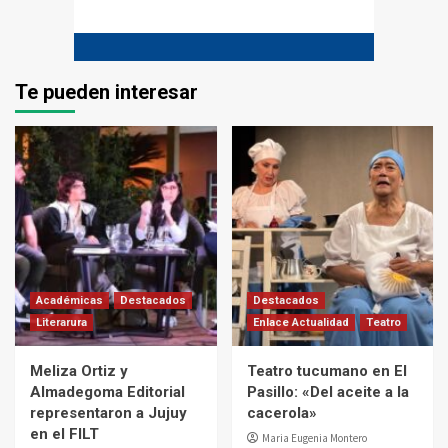
Te pueden interesar
Académicas
Destacados
Destacados
Literarura
Enlace Actualidad
Teatro
Meliza Ortiz y
Teatro tucumano en El
Almadegoma Editorial
Pasillo: «Del aceite a la
representaron a Jujuy
cacerola»
en el FILT
Maria Eugenia Montero