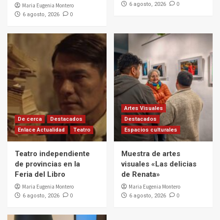
0
6 agosto, 2026
Maria Eugenia Montero
0
6 agosto, 2026
Artes Visuales
De cerca
Destacados
Destacados
Enlace Actualidad
Teatro
Espacios culturales
Teatro independiente
Muestra de artes
de provincias en la
visuales «Las delicias
Feria del Libro
de Renata»
Maria Eugenia Montero
Maria Eugenia Montero
0
0
6 agosto, 2026
6 agosto, 2026