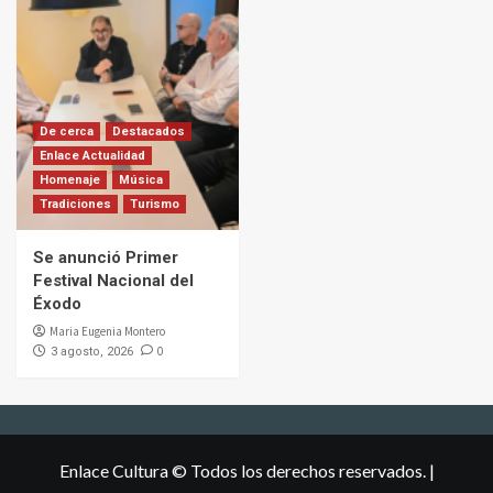
De cerca
Destacados
Enlace Actualidad
Homenaje
Música
Tradiciones
Turismo
Se anunció Primer
Festival Nacional del
Éxodo
Maria Eugenia Montero
0
3 agosto, 2026
Enlace Cultura © Todos los derechos reservados.
|