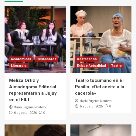
Académicas
Destacados
Destacados
Literarura
Enlace Actualidad
Teatro
Meliza Ortiz y
Teatro tucumano en El
Almadegoma Editorial
Pasillo: «Del aceite a la
representaron a Jujuy
cacerola»
en el FILT
Maria Eugenia Montero
0
6 agosto, 2026
Maria Eugenia Montero
0
6 agosto, 2026