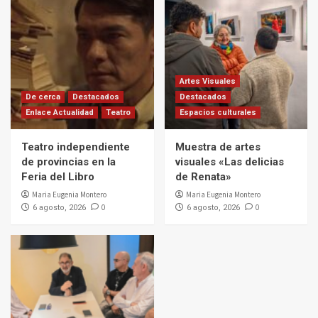
Artes Visuales
De cerca
Destacados
Destacados
Enlace Actualidad
Teatro
Espacios culturales
Teatro independiente
Muestra de artes
de provincias en la
visuales «Las delicias
Feria del Libro
de Renata»
Maria Eugenia Montero
Maria Eugenia Montero
0
0
6 agosto, 2026
6 agosto, 2026