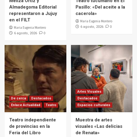
Meliza Ortiz y
Teatro tucumano en El
Almadegoma Editorial
Pasillo: «Del aceite a la
representaron a Jujuy
cacerola»
en el FILT
Maria Eugenia Montero
0
6 agosto, 2026
Maria Eugenia Montero
0
6 agosto, 2026
Artes Visuales
De cerca
Destacados
Destacados
Enlace Actualidad
Teatro
Espacios culturales
Teatro independiente
Muestra de artes
de provincias en la
visuales «Las delicias
Feria del Libro
de Renata»