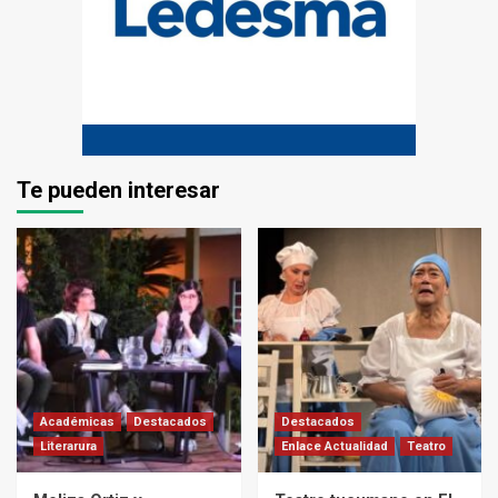
Te pueden interesar
Académicas
Destacados
Destacados
Literarura
Enlace Actualidad
Teatro