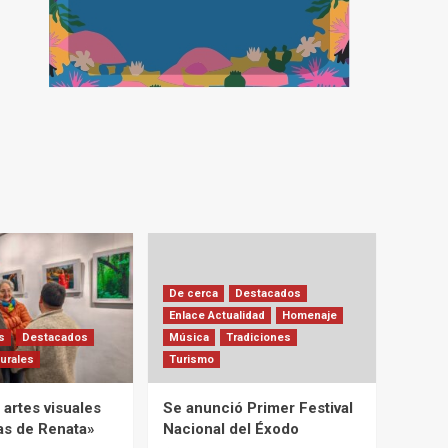
De cerca
Destacados
Enlace Actualidad
Homenaje
s
Destacados
Música
Tradiciones
urales
Turismo
artes visuales
Se anunció Primer Festival
ias de Renata»
Nacional del Éxodo