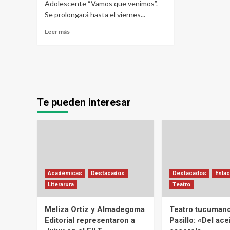
Adolescente “Vamos que venimos”.
Se prolongará hasta el viernes...
Leer más
Te pueden interesar
Académicas
Destacados
Destacados
Enlac
Literarura
Teatro
Meliza Ortiz y Almadegoma
Teatro tucumano
Editorial representaron a
Pasillo: «Del acei