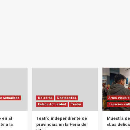
e Actualidad
De cerca
Destacados
Artes Visuale
Enlace Actualidad
Teatro
Espacios cult
 en El
Teatro independiente de
Muestra de 
te a la
provincias en la Feria del
«Las delic