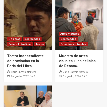
Artes Visuales
De cerca
Destacados
Destacados
Enlace Actualidad
Teatro
Espacios culturales
Teatro independiente
Muestra de artes
de provincias en la
visuales «Las delicias
Feria del Libro
de Renata»
Maria Eugenia Montero
Maria Eugenia Montero
0
0
6 agosto, 2026
6 agosto, 2026