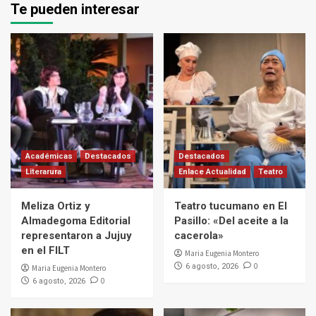
Te pueden interesar
Académicas
Destacados
Destacados
Literarura
Enlace Actualidad
Teatro
Meliza Ortiz y
Teatro tucumano en El
Almadegoma Editorial
Pasillo: «Del aceite a la
representaron a Jujuy
cacerola»
en el FILT
Maria Eugenia Montero
0
6 agosto, 2026
Maria Eugenia Montero
0
6 agosto, 2026