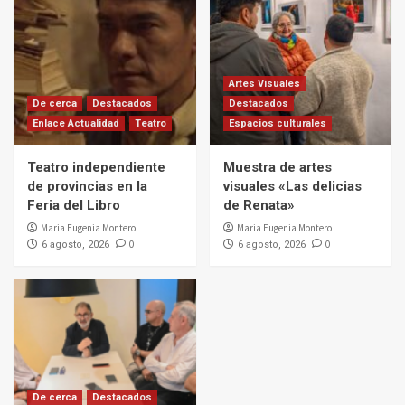
Artes Visuales
De cerca
Destacados
Destacados
Enlace Actualidad
Teatro
Espacios culturales
Teatro independiente
Muestra de artes
de provincias en la
visuales «Las delicias
Feria del Libro
de Renata»
Maria Eugenia Montero
Maria Eugenia Montero
0
0
6 agosto, 2026
6 agosto, 2026
De cerca
Destacados