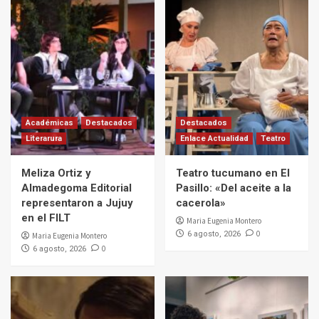
Académicas
Destacados
Destacados
Literarura
Enlace Actualidad
Teatro
Meliza Ortiz y
Teatro tucumano en El
Almadegoma Editorial
Pasillo: «Del aceite a la
representaron a Jujuy
cacerola»
en el FILT
Maria Eugenia Montero
0
6 agosto, 2026
Maria Eugenia Montero
0
6 agosto, 2026