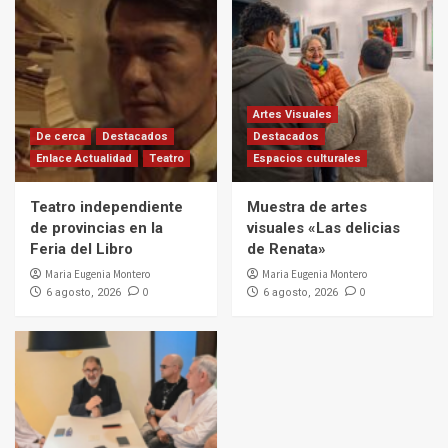
Artes Visuales
De cerca
Destacados
Destacados
Enlace Actualidad
Teatro
Espacios culturales
Teatro independiente
Muestra de artes
de provincias en la
visuales «Las delicias
Feria del Libro
de Renata»
Maria Eugenia Montero
Maria Eugenia Montero
0
0
6 agosto, 2026
6 agosto, 2026