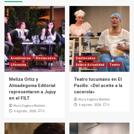
Académicas
Destacados
Destacados
Literarura
Enlace Actualidad
Teatro
Meliza Ortiz y
Teatro tucumano en El
Almadegoma Editorial
Pasillo: «Del aceite a la
representaron a Jujuy
cacerola»
en el FILT
Maria Eugenia Montero
0
6 agosto, 2026
Maria Eugenia Montero
0
6 agosto, 2026