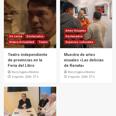
Artes Visuales
De cerca
Destacados
Destacados
Enlace Actualidad
Teatro
Espacios culturales
Teatro independiente
Muestra de artes
de provincias en la
visuales «Las delicias
Feria del Libro
de Renata»
Maria Eugenia Montero
Maria Eugenia Montero
0
0
6 agosto, 2026
6 agosto, 2026