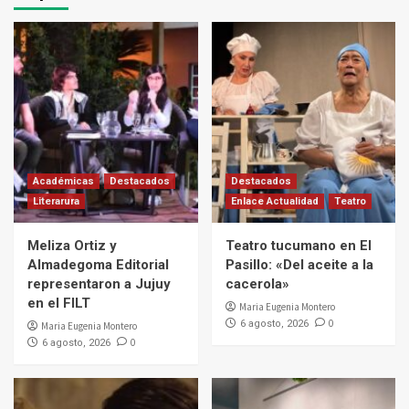
Académicas
Destacados
Destacados
Literarura
Enlace Actualidad
Teatro
Meliza Ortiz y
Teatro tucumano en El
Almadegoma Editorial
Pasillo: «Del aceite a la
representaron a Jujuy
cacerola»
en el FILT
Maria Eugenia Montero
0
6 agosto, 2026
Maria Eugenia Montero
0
6 agosto, 2026