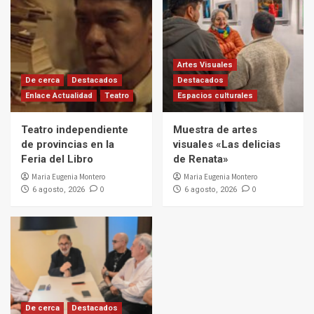
Artes Visuales
De cerca
Destacados
Destacados
Enlace Actualidad
Teatro
Espacios culturales
Teatro independiente
Muestra de artes
de provincias en la
visuales «Las delicias
Feria del Libro
de Renata»
Maria Eugenia Montero
Maria Eugenia Montero
0
0
6 agosto, 2026
6 agosto, 2026
De cerca
Destacados