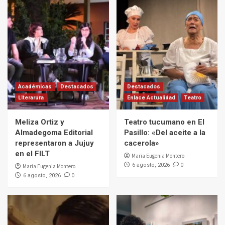
Académicas
Destacados
Destacados
Literarura
Enlace Actualidad
Teatro
Meliza Ortiz y
Teatro tucumano en El
Almadegoma Editorial
Pasillo: «Del aceite a la
representaron a Jujuy
cacerola»
en el FILT
Maria Eugenia Montero
0
6 agosto, 2026
Maria Eugenia Montero
0
6 agosto, 2026