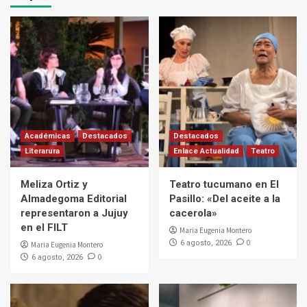
Académicas
Destacados
Destacados
Literarura
Enlace Actualidad
Teatro
Meliza Ortiz y
Teatro tucumano en El
Almadegoma Editorial
Pasillo: «Del aceite a la
representaron a Jujuy
cacerola»
en el FILT
Maria Eugenia Montero
0
6 agosto, 2026
Maria Eugenia Montero
0
6 agosto, 2026