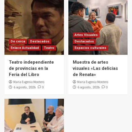
Artes Visuales
De cerca
Destacados
Destacados
Enlace Actualidad
Teatro
Espacios culturales
Teatro independiente
Muestra de artes
de provincias en la
visuales «Las delicias
Feria del Libro
de Renata»
Maria Eugenia Montero
Maria Eugenia Montero
0
0
6 agosto, 2026
6 agosto, 2026