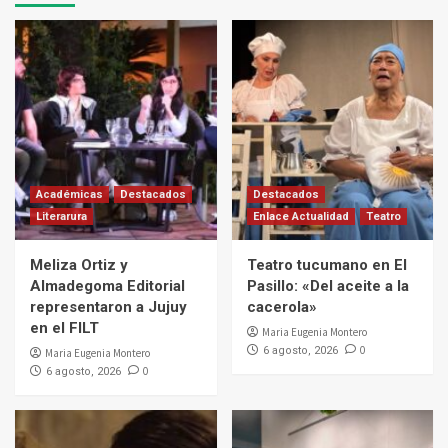
Académicas
Destacados
Destacados
Literarura
Enlace Actualidad
Teatro
Meliza Ortiz y
Teatro tucumano en El
Almadegoma Editorial
Pasillo: «Del aceite a la
representaron a Jujuy
cacerola»
en el FILT
Maria Eugenia Montero
0
6 agosto, 2026
Maria Eugenia Montero
0
6 agosto, 2026