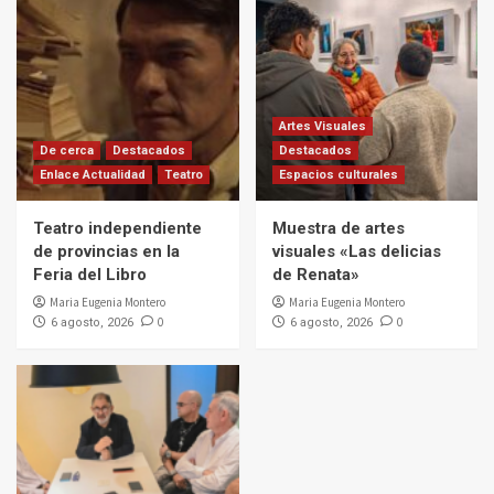
Artes Visuales
De cerca
Destacados
Destacados
Enlace Actualidad
Teatro
Espacios culturales
Teatro independiente
Muestra de artes
de provincias en la
visuales «Las delicias
Feria del Libro
de Renata»
Maria Eugenia Montero
Maria Eugenia Montero
0
0
6 agosto, 2026
6 agosto, 2026