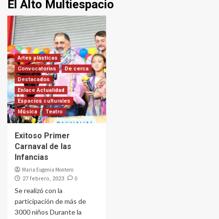
El Alto Multiespacio
Artes plásticas
Convocatorias
De cerca
Destacados
Enlace Actualidad
Espacios culturales
Música
Teatro
Exitoso Primer
Carnaval de las
Infancias
Maria Eugenia Montero
0
27 febrero, 2023
Se realizó con la
participación de más de
3000 niños Durante la