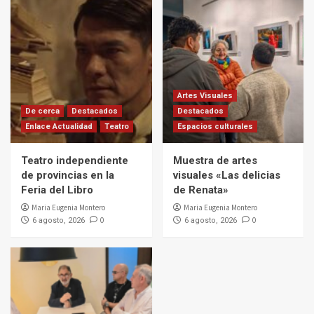
Artes Visuales
De cerca
Destacados
Destacados
Enlace Actualidad
Teatro
Espacios culturales
Teatro independiente
Muestra de artes
de provincias en la
visuales «Las delicias
Feria del Libro
de Renata»
Maria Eugenia Montero
Maria Eugenia Montero
0
0
6 agosto, 2026
6 agosto, 2026