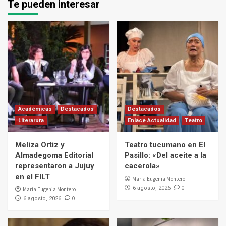
Te pueden interesar
Académicas
Destacados
Destacados
Literarura
Enlace Actualidad
Teatro
Meliza Ortiz y
Teatro tucumano en El
Almadegoma Editorial
Pasillo: «Del aceite a la
representaron a Jujuy
cacerola»
en el FILT
Maria Eugenia Montero
0
6 agosto, 2026
Maria Eugenia Montero
0
6 agosto, 2026