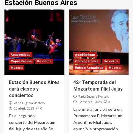
Estación Buenos Aires
Académicas
Académicas
Capacitación
De cerca
Convocatorias
De cerca
Música
Enlace Actualidad
Música
Estación Buenos Aires
42º Temporada del
dará clases y
Mozarteum filial Jujuy
conciertos
Maria Eugenia Montero
0
12 marzo, 2023
Maria Eugenia Montero
0
26 abril, 2023
La primera función será en
Es el segundo
Purmamarca El Mozarteum
concierto del Mozarteum
Argentino Filial Jujuy,
fial Jujuy de este año Se
anunció la programación