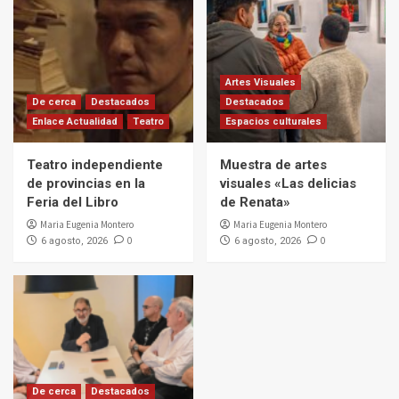
Artes Visuales
De cerca
Destacados
Destacados
Enlace Actualidad
Teatro
Espacios culturales
Teatro independiente
Muestra de artes
de provincias en la
visuales «Las delicias
Feria del Libro
de Renata»
Maria Eugenia Montero
Maria Eugenia Montero
0
0
6 agosto, 2026
6 agosto, 2026
De cerca
Destacados