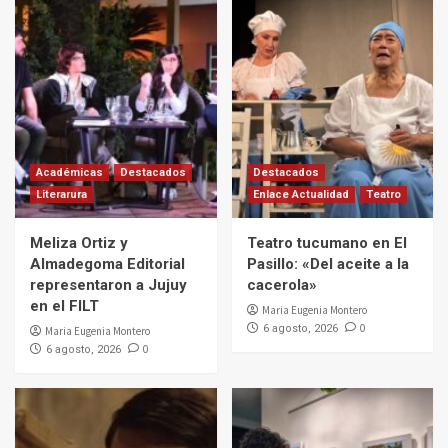
Académicas
Destacados
Destacados
Literarura
Enlace Actualidad
Teatro
Meliza Ortiz y
Teatro tucumano en El
Almadegoma Editorial
Pasillo: «Del aceite a la
representaron a Jujuy
cacerola»
en el FILT
Maria Eugenia Montero
0
6 agosto, 2026
Maria Eugenia Montero
0
6 agosto, 2026