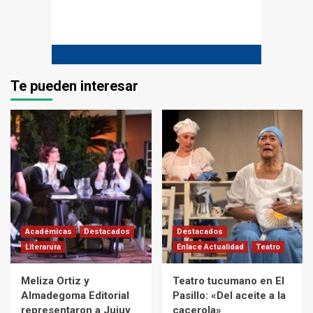
Te pueden interesar
Académicas
Destacados
Destacados
Literarura
Enlace Actualidad
Teatro
Meliza Ortiz y
Teatro tucumano en El
Almadegoma Editorial
Pasillo: «Del aceite a la
representaron a Jujuy
cacerola»