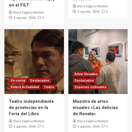
en el FILT
Maria Eugenia Montero
0
6 agosto, 2026
Maria Eugenia Montero
0
6 agosto, 2026
Artes Visuales
De cerca
Destacados
Destacados
Enlace Actualidad
Teatro
Espacios culturales
Teatro independiente
Muestra de artes
de provincias en la
visuales «Las delicias
Feria del Libro
de Renata»
Maria Eugenia Montero
Maria Eugenia Montero
0
0
6 agosto, 2026
6 agosto, 2026