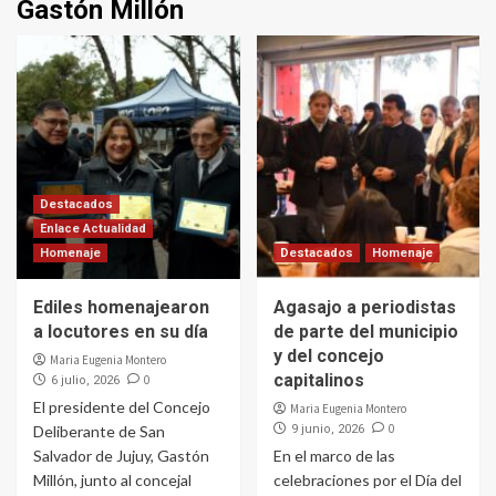
Gastón Millón
Destacados
Enlace Actualidad
Homenaje
Destacados
Homenaje
Ediles homenajearon
Agasajo a periodistas
a locutores en su día
de parte del municipio
y del concejo
Maria Eugenia Montero
capitalinos
0
6 julio, 2026
El presidente del Concejo
Maria Eugenia Montero
0
Deliberante de San
9 junio, 2026
Salvador de Jujuy, Gastón
En el marco de las
Millón, junto al concejal
celebraciones por el Día del