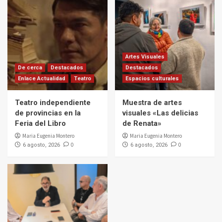
Artes Visuales
De cerca
Destacados
Destacados
Enlace Actualidad
Teatro
Espacios culturales
Teatro independiente
Muestra de artes
de provincias en la
visuales «Las delicias
Feria del Libro
de Renata»
Maria Eugenia Montero
Maria Eugenia Montero
0
0
6 agosto, 2026
6 agosto, 2026