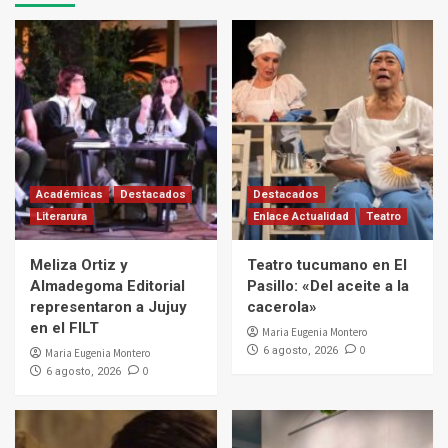
Académicas
Destacados
Destacados
Literarura
Enlace Actualidad
Teatro
Meliza Ortiz y
Teatro tucumano en El
Almadegoma Editorial
Pasillo: «Del aceite a la
representaron a Jujuy
cacerola»
en el FILT
Maria Eugenia Montero
0
6 agosto, 2026
Maria Eugenia Montero
0
6 agosto, 2026