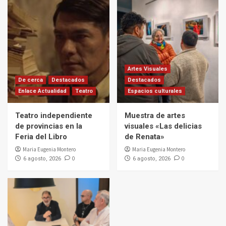
Artes Visuales
De cerca
Destacados
Destacados
Enlace Actualidad
Teatro
Espacios culturales
Teatro independiente
Muestra de artes
de provincias en la
visuales «Las delicias
Feria del Libro
de Renata»
Maria Eugenia Montero
Maria Eugenia Montero
0
0
6 agosto, 2026
6 agosto, 2026