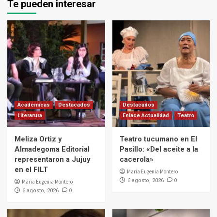
Te pueden interesar
Académicas
Destacados
Destacados
Literarura
Enlace Actualidad
Teatro
Meliza Ortiz y
Teatro tucumano en El
Almadegoma Editorial
Pasillo: «Del aceite a la
representaron a Jujuy
cacerola»
en el FILT
Maria Eugenia Montero
0
6 agosto, 2026
Maria Eugenia Montero
0
6 agosto, 2026