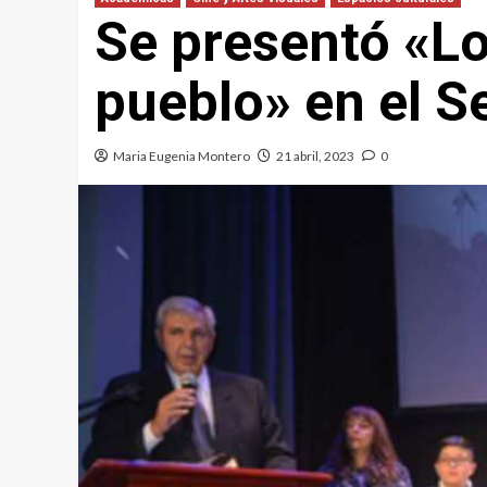
Se presentó «L
pueblo» en el S
Maria Eugenia Montero
21 abril, 2023
0