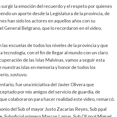
 surgir la emoción del recuerdo y el respeto por quienes
endo un aporte desde la Legislatura de la provincia, de
enes han sido los actores en aquellos años con su
del General Belgrano, que lo recordaron en el video,
 las escuelas de todos los niveles de la provincia y que
la tecnología, con el fin de llegar al mundo con un claro
cuperación de las Islas Malvinas, vamos a seguir esta
de nuestras islas en memoria y honor de todos los
erio, sostuvo.
tario, fue una iniciativa del Javier Olivera que
eptado por mis amigos del servicio de guardia, de
a que colaboraron para hacer realidad este video, remarcó.
monio del Sub of mayor Justo Zacarías Reyes, Sub ppal
e, Suboficial primero Marcos Lamas, Sub Of ppal Miguel