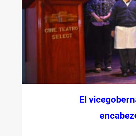
El vicegober
encabezó