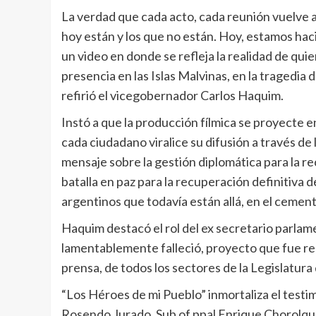
La verdad que cada acto, cada reunión vuelve a
hoy están y los que no están. Hoy, estamos haci
un video en donde se refleja la realidad de qui
presencia en las Islas Malvinas, en la tragedia 
refirió el vicegobernador Carlos Haquim.
Instó a que la producción fílmica se proyecte en
cada ciudadano viralice su difusión a través de 
mensaje sobre la gestión diplomática para la re
batalla en paz para la recuperación definitiva 
argentinos que todavía están allá, en el cement
Haquim destacó el rol del ex secretario parlamen
lamentablemente falleció, proyecto que fue rec
prensa, de todos los sectores de la Legislatur
“Los Héroes de mi Pueblo” inmortaliza el testi
Rosendo Jurado, Sub of ppal Enrique Chorolqu