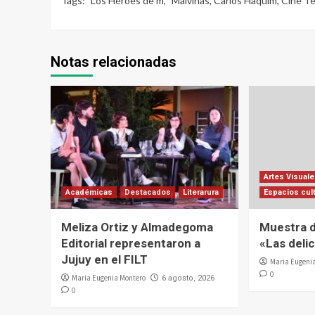
Tags:
"Los Héroes de m
,
"Malvinas
,
Carlos Haquim
,
Cine Te
Notas relacionadas
Artes Visual
Académicas
Destacados
Literarura
Espacios cul
Meliza Ortiz y Almadegoma
Muestra d
Editorial representaron a
«Las deli
Jujuy en el FILT
Maria Eugeni
0
Maria Eugenia Montero
6 agosto, 2026
0