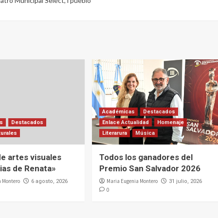
atro Municipal Select
,
i pueblo"
Académicas
Destacados
es
Destacados
Enlace Actualidad
Homenaje
turales
Literarura
Música
e artes visuales
Todos los ganadores del
cias de Renata»
Premio San Salvador 2026
a Montero
Maria Eugenia Montero
6 agosto, 2026
31 julio, 2026
0