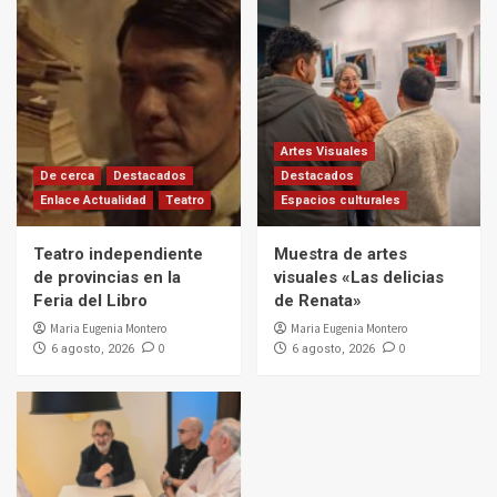
Artes Visuales
De cerca
Destacados
Destacados
Enlace Actualidad
Teatro
Espacios culturales
Teatro independiente
Muestra de artes
de provincias en la
visuales «Las delicias
Feria del Libro
de Renata»
Maria Eugenia Montero
Maria Eugenia Montero
0
0
6 agosto, 2026
6 agosto, 2026