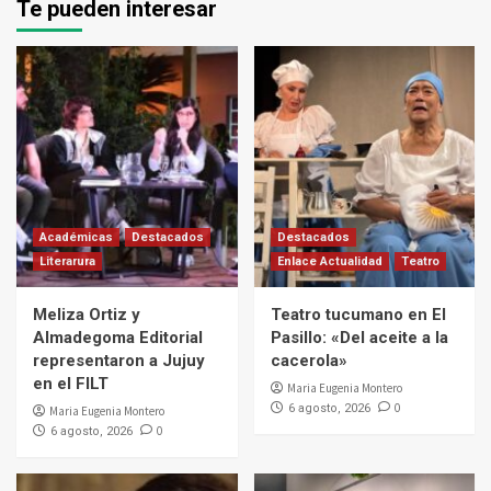
Te pueden interesar
Académicas
Destacados
Destacados
Literarura
Enlace Actualidad
Teatro
Meliza Ortiz y
Teatro tucumano en El
Almadegoma Editorial
Pasillo: «Del aceite a la
representaron a Jujuy
cacerola»
en el FILT
Maria Eugenia Montero
0
6 agosto, 2026
Maria Eugenia Montero
0
6 agosto, 2026