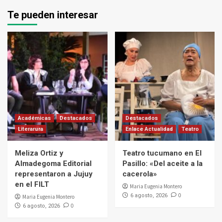
Te pueden interesar
Académicas
Destacados
Destacados
Literarura
Enlace Actualidad
Teatro
Meliza Ortiz y
Teatro tucumano en El
Almadegoma Editorial
Pasillo: «Del aceite a la
representaron a Jujuy
cacerola»
en el FILT
Maria Eugenia Montero
0
6 agosto, 2026
Maria Eugenia Montero
0
6 agosto, 2026