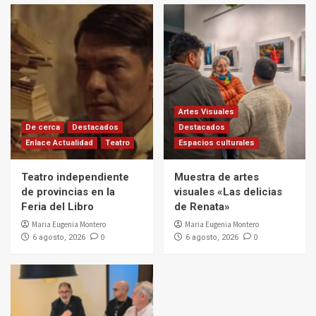
Artes Visuales
De cerca
Destacados
Destacados
Enlace Actualidad
Teatro
Espacios culturales
Teatro independiente
Muestra de artes
de provincias en la
visuales «Las delicias
Feria del Libro
de Renata»
Maria Eugenia Montero
Maria Eugenia Montero
0
0
6 agosto, 2026
6 agosto, 2026