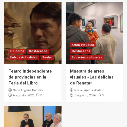
Artes Visuales
De cerca
Destacados
Destacados
Enlace Actualidad
Teatro
Espacios culturales
Teatro independiente
Muestra de artes
de provincias en la
visuales «Las delicias
Feria del Libro
de Renata»
Maria Eugenia Montero
Maria Eugenia Montero
0
0
6 agosto, 2026
6 agosto, 2026