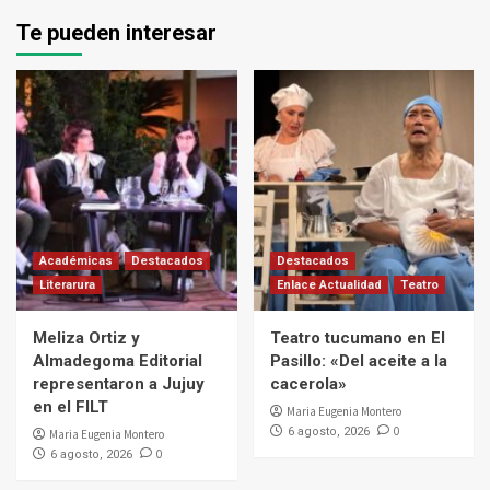
Te pueden interesar
Académicas
Destacados
Destacados
Literarura
Enlace Actualidad
Teatro
Meliza Ortiz y
Teatro tucumano en El
Almadegoma Editorial
Pasillo: «Del aceite a la
representaron a Jujuy
cacerola»
en el FILT
Maria Eugenia Montero
0
6 agosto, 2026
Maria Eugenia Montero
0
6 agosto, 2026