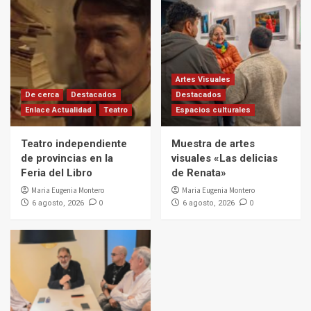
Artes Visuales
De cerca
Destacados
Destacados
Enlace Actualidad
Teatro
Espacios culturales
Teatro independiente
Muestra de artes
de provincias en la
visuales «Las delicias
Feria del Libro
de Renata»
Maria Eugenia Montero
Maria Eugenia Montero
0
0
6 agosto, 2026
6 agosto, 2026