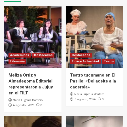
Académicas
Destacados
Destacados
Literarura
Enlace Actualidad
Teatro
Meliza Ortiz y
Teatro tucumano en El
Almadegoma Editorial
Pasillo: «Del aceite a la
representaron a Jujuy
cacerola»
en el FILT
Maria Eugenia Montero
0
6 agosto, 2026
Maria Eugenia Montero
0
6 agosto, 2026