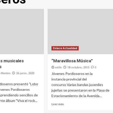
Enlace Actualidad
s musicales
“Maravillosa Música”
s
estilo
0
18 octubre, 2015
a Montero
Jóvenes Pordioseros en la
26 junio, 2020
instancia provincial del
dioseros presentó "Lobo
concurso Varias bandas juveniles
Jóvenes Pordioseros
jujeñas se presentaron en la Playa de
prendiendo sencillos de
Estacionamiento de la Avenida...
te álbum "Viva el rock...
Leer más