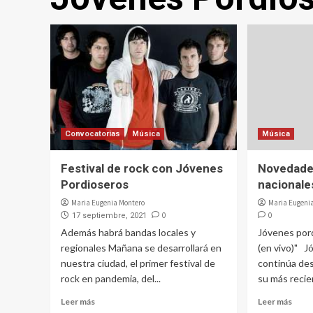
Convocatorias
Música
Música
Festival de rock con Jóvenes
Novedade
Pordioseros
nacionale
Maria Eugenia Montero
Maria Eugeni
0
0
17 septiembre, 2021
Además habrá bandas locales y
Jóvenes por
regionales Mañana se desarrollará en
(en vivo)" 
nuestra ciudad, el primer festival de
continúa des
rock en pandemia, del...
su más recien
Leer más
Leer más