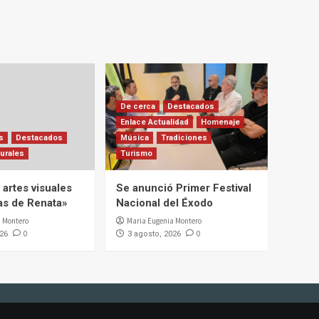
De cerca
Destacados
Enlace Actualidad
Homenaje
s
Destacados
Música
Tradiciones
urales
Turismo
artes visuales
Se anunció Primer Festival
ias de Renata»
Nacional del Éxodo
 Montero
Maria Eugenia Montero
0
0
026
3 agosto, 2026