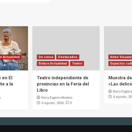
e Actualidad
De cerca
Destacados
Artes Visuale
Enlace Actualidad
Teatro
Espacios cult
 en El
Teatro independiente de
Muestra de 
te a la
provincias en la Feria del
«Las delic
Libro
Maria Eugenia
6 agosto, 2
o
Maria Eugenia Montero
0
6 agosto, 2026