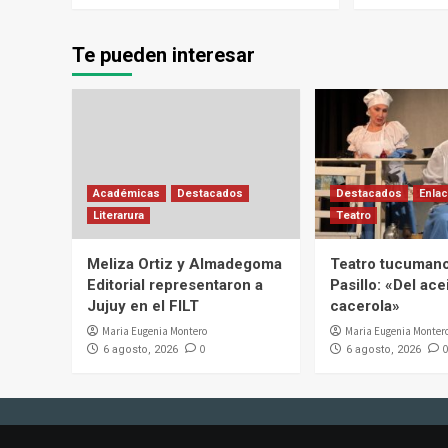
Te pueden interesar
Académicas
Destacados
Destacados
Enlac
Literarura
Teatro
Meliza Ortiz y Almadegoma
Teatro tucumano
Editorial representaron a
Pasillo: «Del acei
Jujuy en el FILT
cacerola»
Maria Eugenia Montero
Maria Eugenia Monter
0
0
6 agosto, 2026
6 agosto, 2026