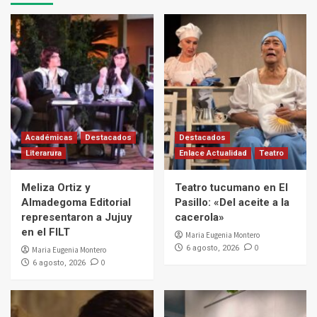
Académicas
Destacados
Destacados
Literarura
Enlace Actualidad
Teatro
Meliza Ortiz y
Teatro tucumano en El
Almadegoma Editorial
Pasillo: «Del aceite a la
representaron a Jujuy
cacerola»
en el FILT
Maria Eugenia Montero
0
6 agosto, 2026
Maria Eugenia Montero
0
6 agosto, 2026