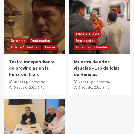
Artes Visuales
De cerca
Destacados
Destacados
Enlace Actualidad
Teatro
Espacios culturales
Teatro independiente
Muestra de artes
de provincias en la
visuales «Las delicias
Feria del Libro
de Renata»
Maria Eugenia Montero
Maria Eugenia Montero
0
0
6 agosto, 2026
6 agosto, 2026