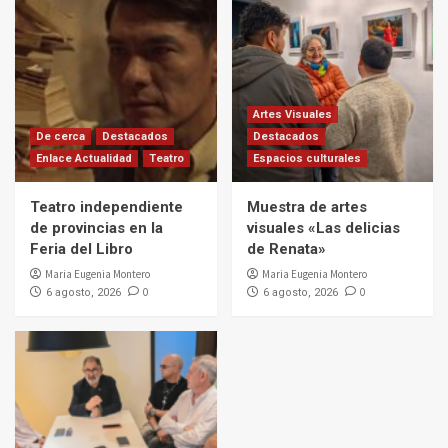
Artes Visuales
De cerca
Destacados
Destacados
Enlace Actualidad
Teatro
Espacios culturales
Teatro independiente
Muestra de artes
de provincias en la
visuales «Las delicias
Feria del Libro
de Renata»
Maria Eugenia Montero
Maria Eugenia Montero
0
0
6 agosto, 2026
6 agosto, 2026