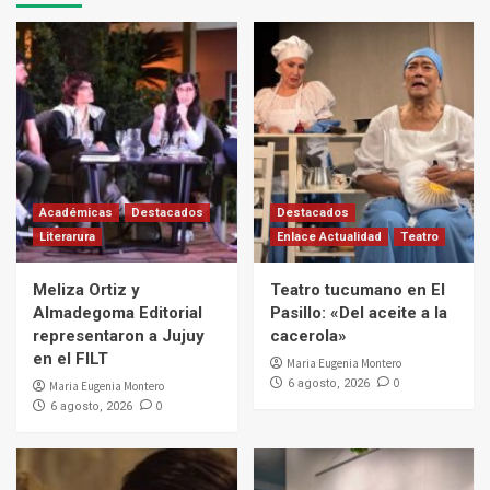
Académicas
Destacados
Destacados
Literarura
Enlace Actualidad
Teatro
Meliza Ortiz y
Teatro tucumano en El
Almadegoma Editorial
Pasillo: «Del aceite a la
representaron a Jujuy
cacerola»
en el FILT
Maria Eugenia Montero
0
6 agosto, 2026
Maria Eugenia Montero
0
6 agosto, 2026