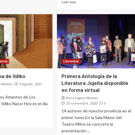
Leer más
arura
Literarura
a de Ildiko
Primera Antología de la
Literatura Jujeña disponible
a Montero
9 agosto, 2021
en forma virtual
 los Amantes de Los
Maria Eugenia Montero
ldiko Nassr Hoy es el día
0
25 noviembre, 2020
14 autores de nuestra provincia en el
primer tomo En la Sala Mayor del
Teatro Mitre se concretó la
presentación ...