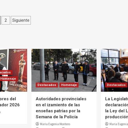
aginación
2
Siguiente
e
ntradas
acados
Homenaje
Destacados
Homenaje
Destacados
ores del
Autoridades provinciales
La Legislat
ador 2026
en el izamiento de las
declaració
enseñas patrias por la
la Ley del L
o
Semana de la Policía
producción 
Maria Eugenia Montero
Maria Eugenia