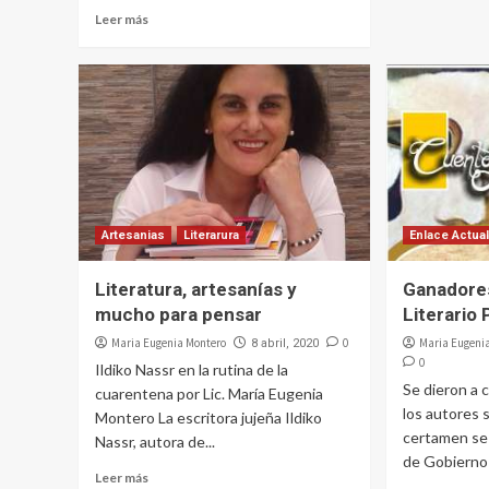
Leer más
Artesanias
Literarura
Enlace Actua
Literatura, artesanías y
Ganadore
mucho para pensar
Literario 
Maria Eugenia Montero
0
Maria Eugeni
8 abril, 2020
0
Ildiko Nassr en la rutina de la
Se dieron a 
cuarentena por Lic. María Eugenia
los autores 
Montero La escritora jujeña Ildiko
certamen se
Nassr, autora de...
de Gobierno 
Leer más