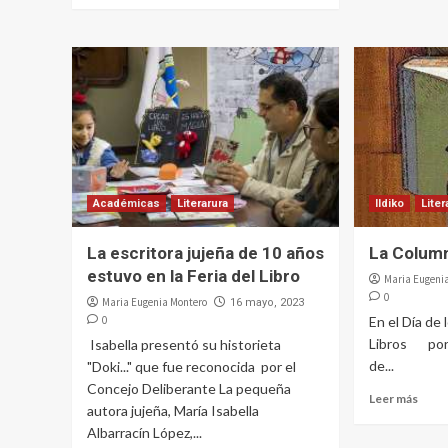
Académicas
Literarura
Ildiko
Liter
La escritora jujeña de 10 años
La Column
estuvo en la Feria del Libro
Maria Eugeni
0
Maria Eugenia Montero
16 mayo, 2023
0
En el Día de
Libros por I
Isabella presentó su historieta
de...
"Doki..." que fue reconocida por el
Concejo Deliberante La pequeña
Leer más
autora jujeña, María Isabella
Albarracín López,...