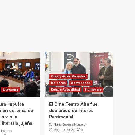
Cine y Artes Visuales
De cerca
Destacados
Literarura
Enlace Actualidad
Homenaje
ura impulsa
El Cine Teatro Alfa fue
n en defensa de
declarado de Interés
ibro y la
Patrimonial
literaria jujeña
Maria Eugenia Montero
0
28 julio, 2026
 Montero