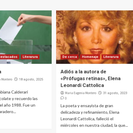
Destacados
Literarura
De cerca
Homenaje
Literarura
a
Adiós a la autora de
«Prófugas retinas», Elena
a Montero
18 agosto, 2025
Leonardi Cattolica
Fabiana Calderari
Maria Eugenia Montero
31 agosto, 2023
colate y recuerdo las
0
el año 1988. Fue un
La poeta y ensayista de gran
aradero...
delicadeza y refinamiento, Elena
Leonardi Cattolica, falleció el
miércoles en nuestra ciudad, la que...