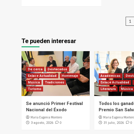
P
1
d
e
Te pueden interesar
De cerca
Destacados
Enlace Actualidad
Homenaje
Académicas
Dest
Música
Tradiciones
Enlace Actualidad
Turismo
Literarura
Música
Se anunció Primer Festival
Todos los ganad
Nacional del Éxodo
Premio San Salv
Maria Eugenia Montero
Maria Eugenia Monter
0
0
3 agosto, 2026
31 julio, 2026