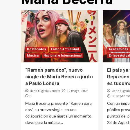
Destacados
Enlace Actualidad
Académicas
Música
Nacional e Internacional
Enlace Actua
“Ramen para dos”, nuevo
El país ya
single de María Becerra junto
Represent
a Paulo Londra
es tucum
Maria Eugenia Montero
Maria Eugeni
12 mayo, 2025
0
30 septiemb
Maria Becerra presentó “Ramen para
Con un impo
dos”, su nuevo single, en una
público prov
colaboración que marca un momento
puntos del p
clave para la música...
23 de Agosto