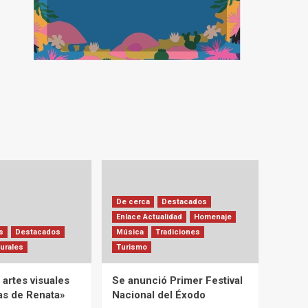
De cerca
Destacados
Enlace Actualidad
Homenaje
s
Destacados
Música
Tradiciones
urales
Turismo
artes visuales
Se anunció Primer Festival
ias de Renata»
Nacional del Éxodo