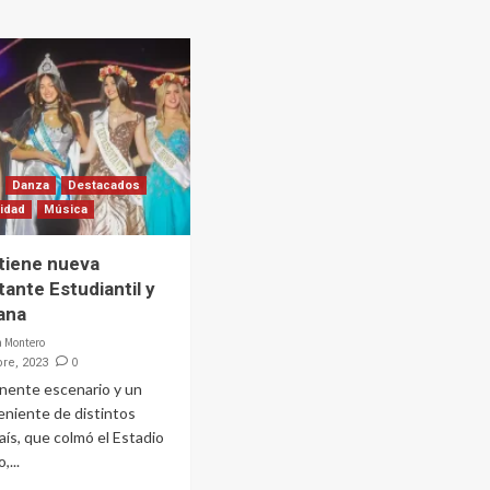
Danza
Destacados
lidad
Música
 tiene nueva
ante Estudiantil y
ana
a Montero
0
re, 2023
nente escenario y un
eniente de distintos
aís, que colmó el Estadio
,...