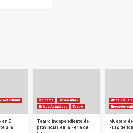
e Actualidad
De cerca
Destacados
Artes Visuale
Enlace Actualidad
Teatro
Espacios cult
 en El
Teatro independiente de
Muestra de 
te a la
provincias en la Feria del
«Las delic