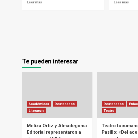
Leer más
Leer más
Te pueden interesar
Académicas
Destacados
Destacados
Enlac
Literarura
Teatro
Meliza Ortiz y Almadegoma
Teatro tucumano
Editorial representaron a
Pasillo: «Del acei