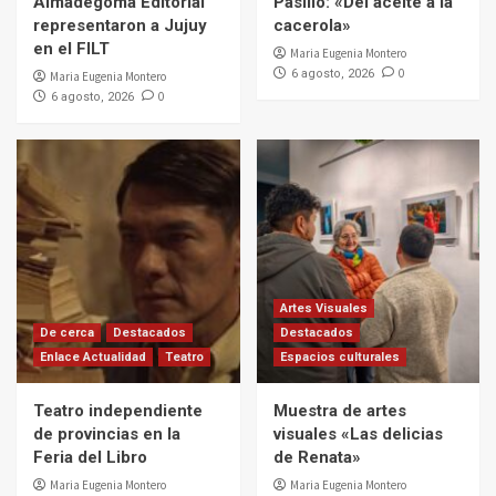
Almadegoma Editorial
Pasillo: «Del aceite a la
representaron a Jujuy
cacerola»
en el FILT
Maria Eugenia Montero
0
6 agosto, 2026
Maria Eugenia Montero
0
6 agosto, 2026
Artes Visuales
De cerca
Destacados
Destacados
Enlace Actualidad
Teatro
Espacios culturales
Teatro independiente
Muestra de artes
de provincias en la
visuales «Las delicias
Feria del Libro
de Renata»
Maria Eugenia Montero
Maria Eugenia Montero