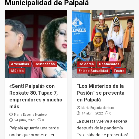
Municipalidad de Palpalá
Artesanias
Destacados
De cerca
Destacados
Música
Enlace Actualidad
Teatro
«Sentí Palpalá» con
“Los Misterios de la
Reskate 80, Tupac 7,
Pasión” se presenta
emprendores y mucho
en Palpalá
más
Maria Eugenia Montero
0
14 abril, 2022
Maria Eugenia Montero
0
24 julio, 2025
La puesta vuelve a escena
Palpalá aguarda una tarde
después de la pandemia
noche que promete ser
Este sábado se presentará