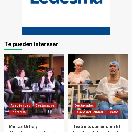
Te pueden interesar
Académicas
Destacados
Destacados
Literarura
Enlace Actualidad
Teatro
Meliza Ortiz y
Teatro tucumano en El