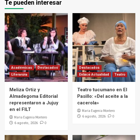
Te pueden interesar
Académicas
Destacados
Destacados
Literarura
Enlace Actualidad
Teatro
Meliza Ortiz y
Teatro tucumano en El
Almadegoma Editorial
Pasillo: «Del aceite a la
representaron a Jujuy
cacerola»
en el FILT
Maria Eugenia Montero
0
6 agosto, 2026
Maria Eugenia Montero
0
6 agosto, 2026