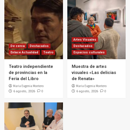
Artes Visuales
De cerca
Destacados
Destacados
Enlace Actualidad
Teatro
Espacios culturales
Teatro independiente
Muestra de artes
de provincias en la
visuales «Las delicias
Feria del Libro
de Renata»
Maria Eugenia Montero
Maria Eugenia Montero
0
0
6 agosto, 2026
6 agosto, 2026