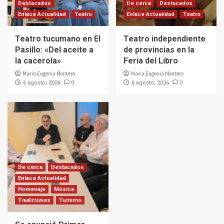
Destacados
De cerca
Destacados
Enlace Actualidad
Teatro
Enlace Actualidad
Teatro
Teatro tucumano en El
Teatro independiente
Pasillo: «Del aceite a
de provincias en la
la cacerola»
Feria del Libro
Maria Eugenia Montero
Maria Eugenia Montero
0
0
6 agosto, 2026
6 agosto, 2026
De cerca
Destacados
Enlace Actualidad
Homenaje
Música
Tradiciones
Turismo