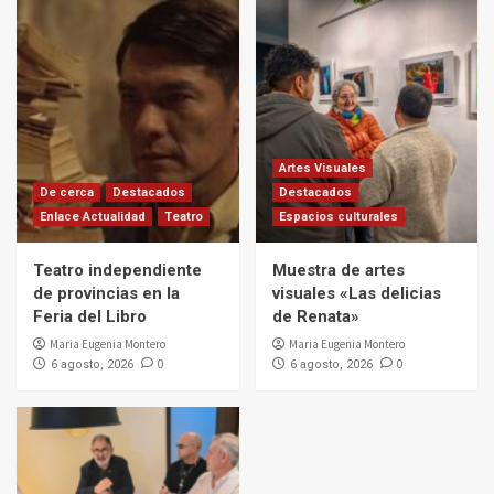
Artes Visuales
De cerca
Destacados
Destacados
Enlace Actualidad
Teatro
Espacios culturales
Teatro independiente
Muestra de artes
de provincias en la
visuales «Las delicias
Feria del Libro
de Renata»
Maria Eugenia Montero
Maria Eugenia Montero
0
0
6 agosto, 2026
6 agosto, 2026