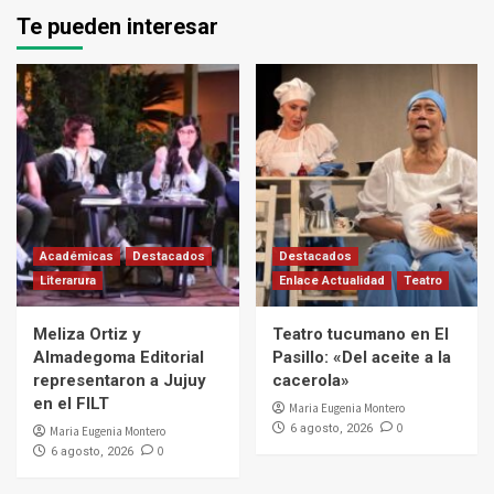
Te pueden interesar
Académicas
Destacados
Destacados
Literarura
Enlace Actualidad
Teatro
Meliza Ortiz y
Teatro tucumano en El
Almadegoma Editorial
Pasillo: «Del aceite a la
representaron a Jujuy
cacerola»
en el FILT
Maria Eugenia Montero
0
6 agosto, 2026
Maria Eugenia Montero
0
6 agosto, 2026