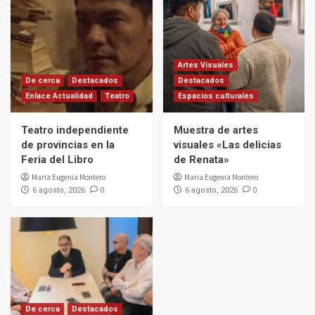
Artes Visuales
De cerca
Destacados
Destacados
Enlace Actualidad
Teatro
Espacios culturales
Teatro independiente
Muestra de artes
de provincias en la
visuales «Las delicias
Feria del Libro
de Renata»
Maria Eugenia Montero
Maria Eugenia Montero
0
0
6 agosto, 2026
6 agosto, 2026
De cerca
Destacados