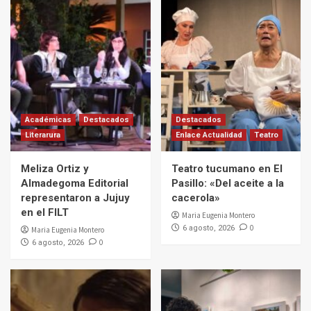
Académicas
Destacados
Destacados
Literarura
Enlace Actualidad
Teatro
Meliza Ortiz y
Teatro tucumano en El
Almadegoma Editorial
Pasillo: «Del aceite a la
representaron a Jujuy
cacerola»
en el FILT
Maria Eugenia Montero
0
6 agosto, 2026
Maria Eugenia Montero
0
6 agosto, 2026