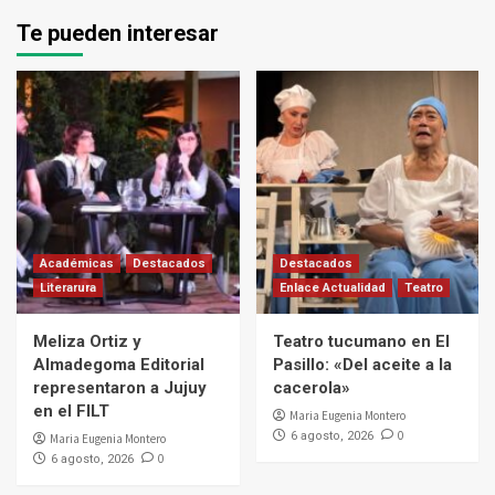
Te pueden interesar
Académicas
Destacados
Destacados
Literarura
Enlace Actualidad
Teatro
Meliza Ortiz y
Teatro tucumano en El
Almadegoma Editorial
Pasillo: «Del aceite a la
representaron a Jujuy
cacerola»
en el FILT
Maria Eugenia Montero
0
6 agosto, 2026
Maria Eugenia Montero
0
6 agosto, 2026