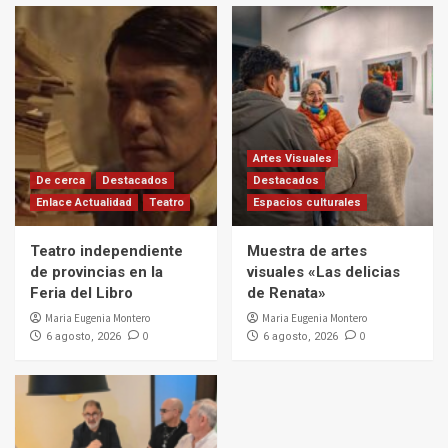
Artes Visuales
De cerca
Destacados
Destacados
Enlace Actualidad
Teatro
Espacios culturales
Teatro independiente
Muestra de artes
de provincias en la
visuales «Las delicias
Feria del Libro
de Renata»
Maria Eugenia Montero
Maria Eugenia Montero
0
0
6 agosto, 2026
6 agosto, 2026