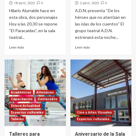
0
0
18 abril, 2023
2 abril, 2023
Hilario Alurralde hace en
A.D.N. presenta “De los
esta obra, dos personajes
héroes que no aterrizan en
Hoy a las 20.30 se repone
las islas de los cuentos” El
“El Paracaidas”, en la sala
grupo teatral A.D.N.
teatral...
estrenará esta noche...
Leer más
Leer más
Académicas
Artesanias
Capacitación
Destacados
Enlace Actualidad
Espacios culturales
Cine y Artes Visuales
Talleres
Espacios culturales
Talleres para
Aniversario de la Sala