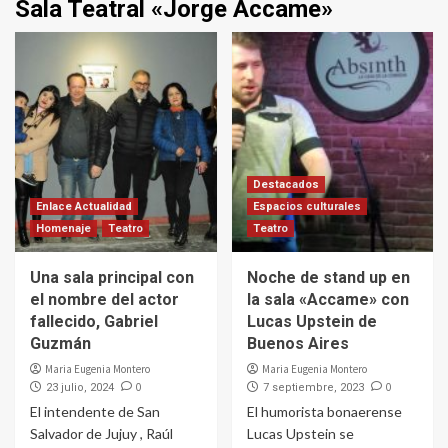
Sala Teatral «Jorge Accame»
Destacados
Enlace Actualidad
Espacios culturales
Homenaje
Teatro
Teatro
Una sala principal con
Noche de stand up en
el nombre del actor
la sala «Accame» con
fallecido, Gabriel
Lucas Upstein de
Guzmán
Buenos Aires
Maria Eugenia Montero
Maria Eugenia Montero
0
0
23 julio, 2024
7 septiembre, 2023
El intendente de San
El humorista bonaerense
Salvador de Jujuy , Raúl
Lucas Upstein se