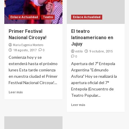
Enlace Actualidad
Teatro
Enlace Actualidad
Primer Festival
El teatro
Nacional Circoya!
latinoamericano en
Jujuy
Maria Eugenia Montero
0
18 agosto, 2017
estilo
9 octubre, 2015
0
Comienza hoy y se
extenderá hasta el próximo
Apertura del 7º Entepola
lunes Esta tarde comienza
Argentina "Edmundo
en nuestra ciudad el Primer
Asfora" Hoy se realizará la
Festival Nacional Circoya!...
apertura oficial del 7°
Entepola (Encuentro de
Leer más
Teatro Popular...
Leer más