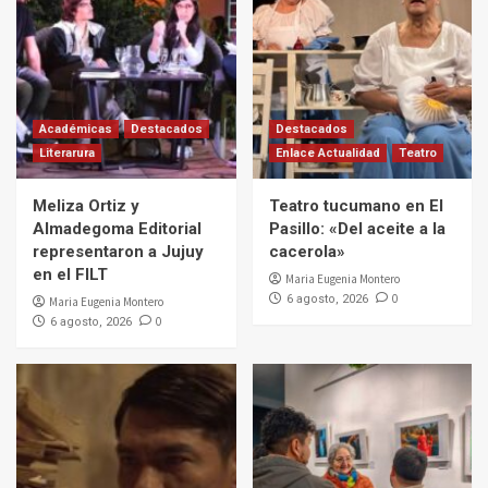
Académicas
Destacados
Destacados
Literarura
Enlace Actualidad
Teatro
Meliza Ortiz y
Teatro tucumano en El
Almadegoma Editorial
Pasillo: «Del aceite a la
representaron a Jujuy
cacerola»
en el FILT
Maria Eugenia Montero
0
6 agosto, 2026
Maria Eugenia Montero
0
6 agosto, 2026