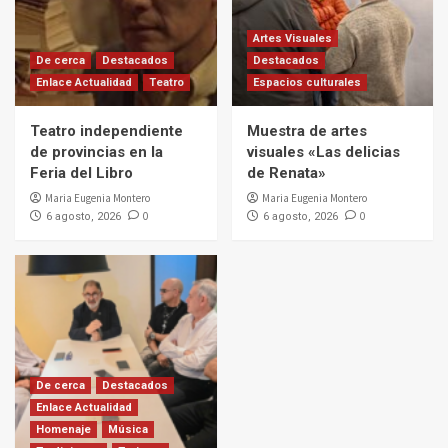
Artes Visuales
De cerca
Destacados
Destacados
Enlace Actualidad
Teatro
Espacios culturales
Teatro independiente
Muestra de artes
de provincias en la
visuales «Las delicias
Feria del Libro
de Renata»
Maria Eugenia Montero
Maria Eugenia Montero
0
0
6 agosto, 2026
6 agosto, 2026
De cerca
Destacados
Enlace Actualidad
Homenaje
Música