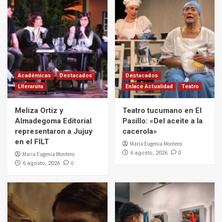
Académicas
Destacados
Destacados
Literarura
Enlace Actualidad
Teatro
Meliza Ortiz y
Teatro tucumano en El
Almadegoma Editorial
Pasillo: «Del aceite a la
representaron a Jujuy
cacerola»
en el FILT
Maria Eugenia Montero
0
6 agosto, 2026
Maria Eugenia Montero
0
6 agosto, 2026