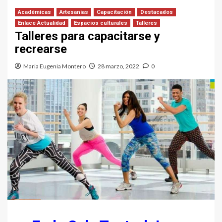
Académicas
Artesanias
Capacitación
Destacados
Enlace Actualidad
Espacios culturales
Talleres
Talleres para capacitarse y
recrearse
Maria Eugenia Montero
28 marzo, 2022
0