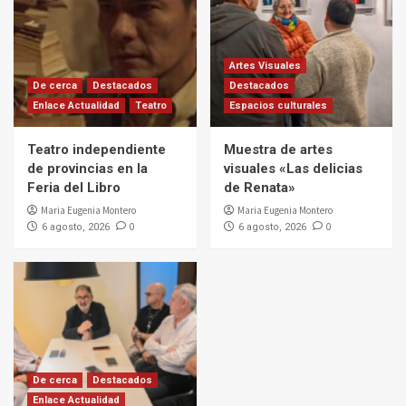
Artes Visuales
De cerca
Destacados
Destacados
Enlace Actualidad
Teatro
Espacios culturales
Teatro independiente
Muestra de artes
de provincias en la
visuales «Las delicias
Feria del Libro
de Renata»
Maria Eugenia Montero
Maria Eugenia Montero
0
0
6 agosto, 2026
6 agosto, 2026
De cerca
Destacados
Enlace Actualidad