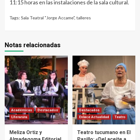
11:15 horas en las instalaciones de la sala cultural.
Tags:
Sala Teatral "Jorge Accame"
,
talleres
Notas relacionadas
Académicas
Destacados
Destacados
Literarura
Enlace Actualidad
Teatro
Meliza Ortiz y
Teatro tucumano en El
Almadegoma Editorial
Pasillo: «Del aceite a