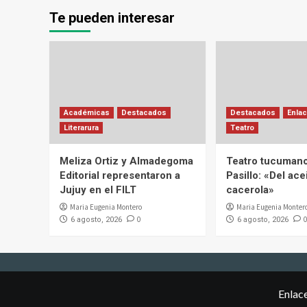
Te pueden interesar
Académicas
Destacados
Destacados
Enlac
Literarura
Teatro
Meliza Ortiz y Almadegoma
Teatro tucumano
Editorial representaron a
Pasillo: «Del acei
Jujuy en el FILT
cacerola»
Maria Eugenia Montero
Maria Eugenia Monter
0
0
6 agosto, 2026
6 agosto, 2026
Enlac