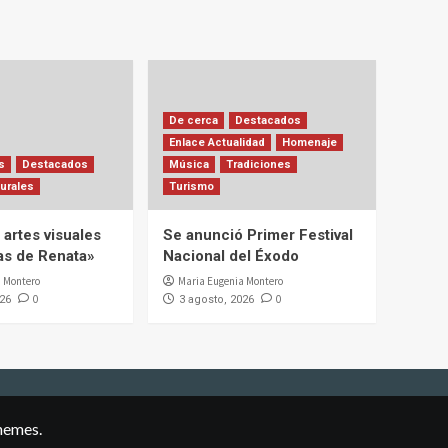
De cerca
Destacados
Enlace Actualidad
Homenaje
s
Destacados
Música
Tradiciones
urales
Turismo
artes visuales
Se anunció Primer Festival
ias de Renata»
Nacional del Éxodo
 Montero
Maria Eugenia Montero
0
0
026
3 agosto, 2026
hemes.