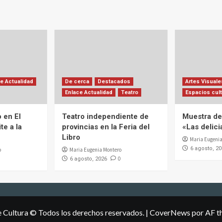
e Actualidad
De cerca
Destacados
Artes Visuale
Enlace Actualidad
Teatro
Espacios cult
 en El
Teatro independiente de
Muestra de 
te a la
provincias en la Feria del
«Las delic
Libro
Maria Eugenia
6 agosto, 2
o
Maria Eugenia Montero
0
6 agosto, 2026
e Cultura © Todos los derechos reservados.
|
CoverNews
por AF t