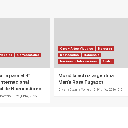
Cine y Artes Visuales
De cerca
Visuales
Convocatorias
Destacados
Homenaje
Nacional e Internacional
Teatro
ria para el 4º
Murió la actriz argentina
nternacional
María Rosa Fugazot
al de Buenos Aires
Maria Eugenia Montero
0
9 junio, 2026
 Montero
0
28 junio, 2026