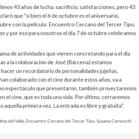
mos 43 años de lucha, sacrificio, satisfacciones, pero 43
claró que “si bien el 6 de octubre es el aniversario,
bre con la película: Encuentro Cercano del Tercer Tipo.
mos y por eso para nosotros el día 7 de octubre celebramos
rama de actividades que vienen concretando para el día
ias a la colaboración de José (Bárcena) estamos
 hacer un recordatorio de personalidades jujeñas,
an colaborado con el cine durante estos años, va a
último espectáculo que presentaron, también proyectaremos
n el cine, que es toda una vida. Por último, cerraremos
io aquella primera vez. La entrada es libre y gratuita”.
tina del Valle
,
Encuentro Cercano del Tercer Tipo
,
Susana Cernuschi