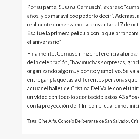
Por su parte, Susana Cernuschi, expresó “cumpli
años, y es maravilloso poderlo decir”. Además, a
realmente comenzamos a proyectar el 7 de octu
Esa fue la primera película con la que arranca
el aniversario”.
Finalmente, Cernuschi hizo referencia al prog
de la celebración, “hay muchas sorpresas, grac
organizando algo muy bonito y emotivo. Se va a
entregar plaquetas a diferentes personas que h
actuar el ballet de Cristina Del Valle con el 
un video con todo lo acontecido estos 43 años e
con la proyección del film con el cual dimos inic
Tags:
Cine Alfa
,
Concejo Deliberante de San Salvador
,
Cris