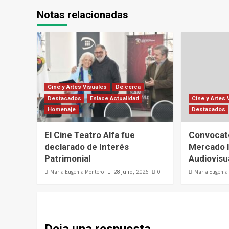
Notas relacionadas
Cine y Artes Visuales
De cerca
Destacados
Enlace Actualidad
Cine y Artes 
Homenaje
Destacados
El Cine Teatro Alfa fue
Convocato
declarado de Interés
Mercado I
Patrimonial
Audiovisu
Maria Eugenia Montero
0
Maria Eugenia
28 julio, 2026
Deja una respuesta