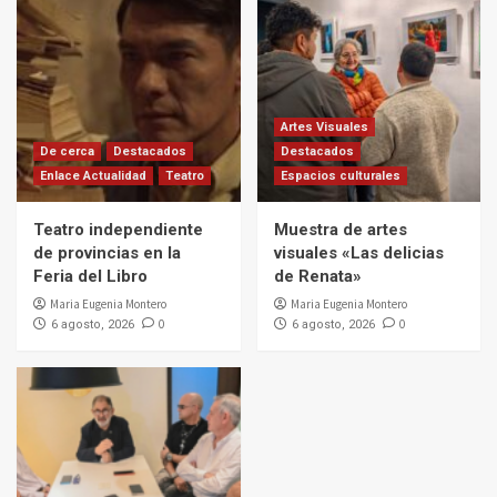
Artes Visuales
De cerca
Destacados
Destacados
Enlace Actualidad
Teatro
Espacios culturales
Teatro independiente
Muestra de artes
de provincias en la
visuales «Las delicias
Feria del Libro
de Renata»
Maria Eugenia Montero
Maria Eugenia Montero
0
0
6 agosto, 2026
6 agosto, 2026