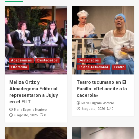
Académicas
Destacados
Destacados
Literarura
Enlace Actualidad
Teatro
Meliza Ortiz y
Teatro tucumano en El
Almadegoma Editorial
Pasillo: «Del aceite a la
representaron a Jujuy
cacerola»
en el FILT
Maria Eugenia Montero
0
6 agosto, 2026
Maria Eugenia Montero
0
6 agosto, 2026