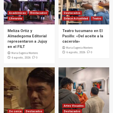
Académicas
Destacados
Destacados
Literarura
Enlace Actualidad
Teatro
Meliza Ortiz y
Teatro tucumano en El
Almadegoma Editorial
Pasillo: «Del aceite a la
representaron a Jujuy
cacerola»
en el FILT
Maria Eugenia Montero
0
6 agosto, 2026
Maria Eugenia Montero
0
6 agosto, 2026
Artes Visuales
De cerca
Destacados
Destacados