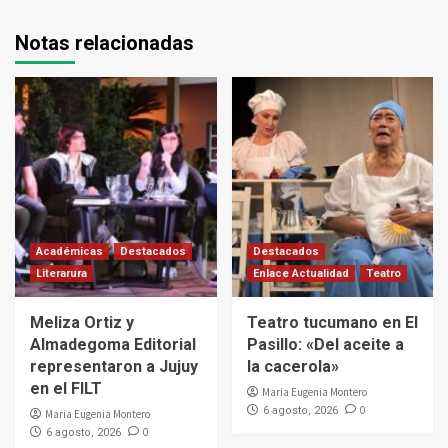
Notas relacionadas
Académicas
Destacados
Destacados
Literarura
Enlace Actualidad
Teatro
Meliza Ortiz y
Teatro tucumano en El
Almadegoma Editorial
Pasillo: «Del aceite a
representaron a Jujuy
la cacerola»
en el FILT
Maria Eugenia Montero
0
6 agosto, 2026
Maria Eugenia Montero
0
6 agosto, 2026