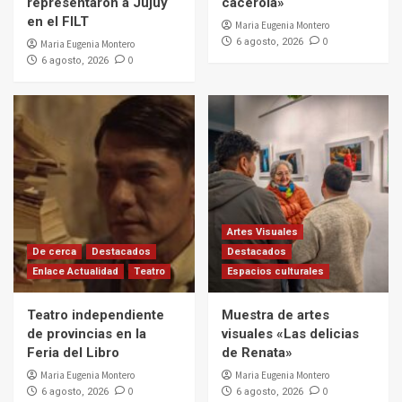
representaron a Jujuy
cacerola»
en el FILT
Maria Eugenia Montero
0
6 agosto, 2026
Maria Eugenia Montero
0
6 agosto, 2026
Artes Visuales
De cerca
Destacados
Destacados
Enlace Actualidad
Teatro
Espacios culturales
Teatro independiente
Muestra de artes
de provincias en la
visuales «Las delicias
Feria del Libro
de Renata»
Maria Eugenia Montero
Maria Eugenia Montero
0
0
6 agosto, 2026
6 agosto, 2026