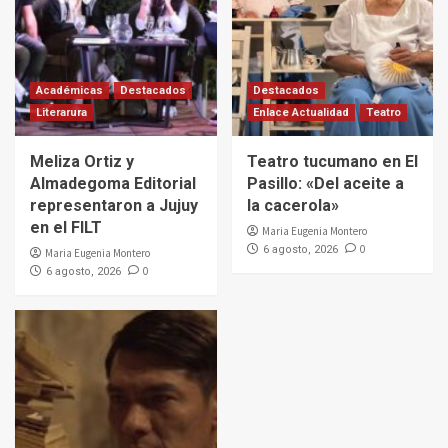
Académicas
Destacados
Destacados
Literarura
Enlace Actualidad
Teatro
Meliza Ortiz y
Teatro tucumano en El
Almadegoma Editorial
Pasillo: «Del aceite a
representaron a Jujuy
la cacerola»
en el FILT
Maria Eugenia Montero
0
6 agosto, 2026
Maria Eugenia Montero
0
6 agosto, 2026