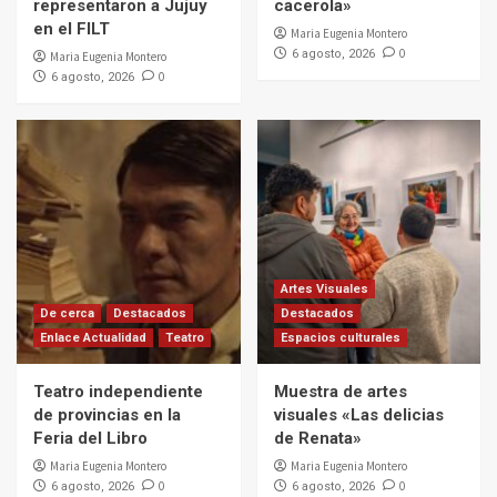
representaron a Jujuy
cacerola»
en el FILT
Maria Eugenia Montero
0
6 agosto, 2026
Maria Eugenia Montero
0
6 agosto, 2026
Artes Visuales
De cerca
Destacados
Destacados
Enlace Actualidad
Teatro
Espacios culturales
Teatro independiente
Muestra de artes
de provincias en la
visuales «Las delicias
Feria del Libro
de Renata»
Maria Eugenia Montero
Maria Eugenia Montero
0
0
6 agosto, 2026
6 agosto, 2026