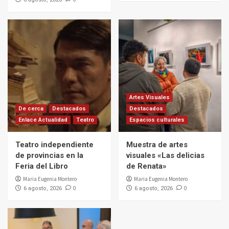
Artes Visuales
De cerca
Destacados
Destacados
Enlace Actualidad
Teatro
Espacios culturales
Teatro independiente
Muestra de artes
de provincias en la
visuales «Las delicias
Feria del Libro
de Renata»
Maria Eugenia Montero
Maria Eugenia Montero
0
0
6 agosto, 2026
6 agosto, 2026