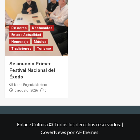
De cerca
Destacados
Enlace Actualidad
Homenaje
Música
Tradiciones
Turismo
Se anunció Primer
Festival Nacional del
Éxodo
Maria Eugenia Montero
0
3 agosto, 2026
Enlace Cultura © Todos los derechos reservados.
|
CoverNews
por AF themes.