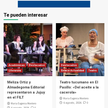
Te pueden interesar
Académicas
Destacados
Destacados
Literarura
Enlace Actualidad
Teatro
Meliza Ortiz y
Teatro tucumano en El
Almadegoma Editorial
Pasillo: «Del aceite a la
representaron a Jujuy
cacerola»
en el FILT
Maria Eugenia Montero
0
6 agosto, 2026
Maria Eugenia Montero
0
6 agosto, 2026