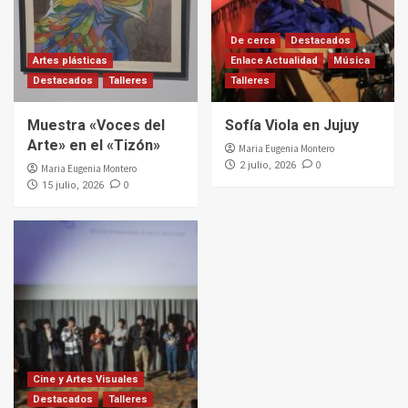
De cerca
Destacados
Artes plásticas
Enlace Actualidad
Música
Destacados
Talleres
Talleres
Muestra «Voces del
Sofía Viola en Jujuy
Arte» en el «Tizón»
Maria Eugenia Montero
0
2 julio, 2026
Maria Eugenia Montero
0
15 julio, 2026
Cine y Artes Visuales
Destacados
Talleres