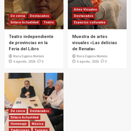
Artes Visuales
De cerca
Destacados
Destacados
Enlace Actualidad
Teatro
Espacios culturales
Teatro independiente
Muestra de artes
de provincias en la
visuales «Las delicias
Feria del Libro
de Renata»
Maria Eugenia Montero
Maria Eugenia Montero
0
0
6 agosto, 2026
6 agosto, 2026
De cerca
Destacados
Enlace Actualidad
Homenaje
Música
Tradiciones
Turismo