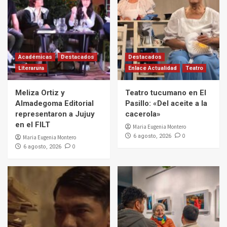
Académicas
Destacados
Destacados
Literarura
Enlace Actualidad
Teatro
Meliza Ortiz y
Teatro tucumano en El
Almadegoma Editorial
Pasillo: «Del aceite a la
representaron a Jujuy
cacerola»
en el FILT
Maria Eugenia Montero
0
6 agosto, 2026
Maria Eugenia Montero
0
6 agosto, 2026