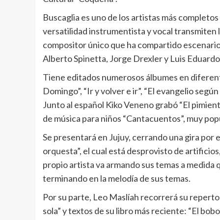
Buscaglia es uno de los artistas más completos
versatilidad instrumentista y vocal transmiten la
compositor único que ha compartido escenario
Alberto Spinetta, Jorge Drexler y Luis Eduardo
Tiene editados numerosos álbumes en diferente
Domingo”, “Ir y volver e ir”, “El evangelio segú
Junto al español Kiko Veneno grabó “El pimient
de música para niños “Cantacuentos”, muy pop
Se presentará en Jujuy, cerrando una gira por 
orquesta”, el cual está desprovisto de artific
propio artista va armando sus temas a medida
terminando en la melodía de sus temas.
Por su parte, Leo Maslíah recorrerá su repert
sola” y textos de su libro más reciente: “El bo