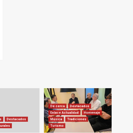
De cerca
Destacados
Enlace Actualidad
Homenaje
s
Destacados
Música
Tradiciones
urales
Turismo