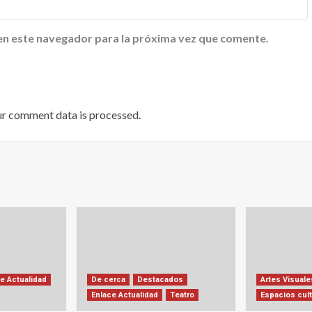
en este navegador para la próxima vez que comente.
ur comment data is processed
.
e Actualidad
De cerca
Destacados
Artes Visuale
Enlace Actualidad
Teatro
Espacios cult