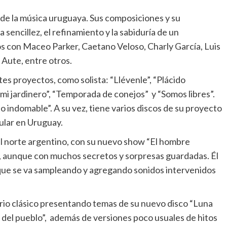
 de la música uruguaya. Sus composiciones y su
 sencillez, el refinamiento y la sabiduría de un
s con Maceo Parker, Caetano Veloso, Charly García, Luis
 Aute, entre otros.
s proyectos, como solista: “Llévenle”, “Plácido
n mi jardinero”, “Temporada de conejos” y “Somos libres”.
o indomable”. A su vez, tiene varios discos de su proyecto
ular en Uruguay.
el norte argentino, con su nuevo show “El hombre
ios, aunque con muchos secretos y sorpresas guardadas. Él
 que se va sampleando y agregando sonidos intervenidos
orio clásico presentando temas de su nuevo disco “Luna
bo del pueblo”, además de versiones poco usuales de hitos