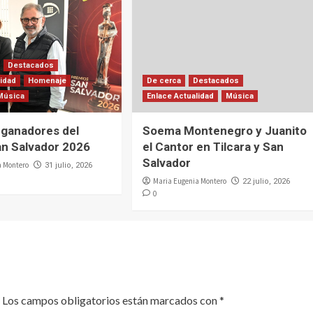
Destacados
lidad
Homenaje
De cerca
Destacados
Música
Enlace Actualidad
Música
 ganadores del
Soema Montenegro y Juanito
n Salvador 2026
el Cantor en Tilcara y San
Salvador
a Montero
31 julio, 2026
Maria Eugenia Montero
22 julio, 2026
0
Los campos obligatorios están marcados con
*