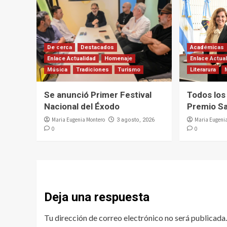
De cerca
Destacados
Académicas
Enlace Actualidad
Homenaje
Enlace Actua
Música
Tradiciones
Turismo
Literarura
Se anunció Primer Festival
Todos los
Nacional del Éxodo
Premio Sa
Maria Eugenia Montero
Maria Eugeni
3 agosto, 2026
0
0
Deja una respuesta
Tu dirección de correo electrónico no será publicada.