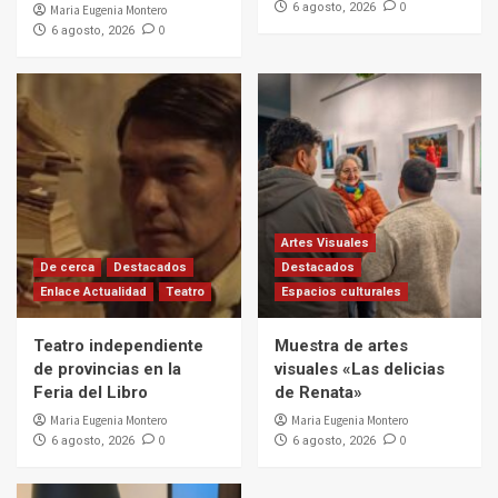
0
6 agosto, 2026
Maria Eugenia Montero
0
6 agosto, 2026
Artes Visuales
De cerca
Destacados
Destacados
Enlace Actualidad
Teatro
Espacios culturales
Teatro independiente
Muestra de artes
de provincias en la
visuales «Las delicias
Feria del Libro
de Renata»
Maria Eugenia Montero
Maria Eugenia Montero
0
0
6 agosto, 2026
6 agosto, 2026