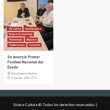
De cerca
Destacados
Enlace Actualidad
Homenaje
Música
Tradiciones
Turismo
Se anunció Primer
Festival Nacional del
Éxodo
Maria Eugenia Montero
0
3 agosto, 2026
Enlace Cultura © Todos los derechos reservados.
|