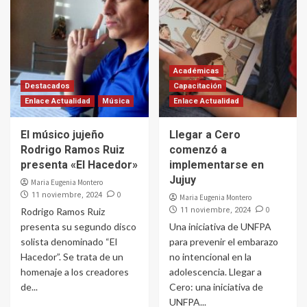
Académicas
Destacados
Capacitación
Enlace Actualidad
Música
Enlace Actualidad
El músico jujeño
Llegar a Cero
Rodrigo Ramos Ruiz
comenzó a
presenta «El Hacedor»
implementarse en
Jujuy
Maria Eugenia Montero
0
11 noviembre, 2024
Maria Eugenia Montero
0
Rodrigo Ramos Ruiz
11 noviembre, 2024
presenta su segundo disco
Una iniciativa de UNFPA
solista denominado “El
para prevenir el embarazo
Hacedor”. Se trata de un
no intencional en la
homenaje a los creadores
adolescencia. Llegar a
de...
Cero: una iniciativa de
UNFPA...