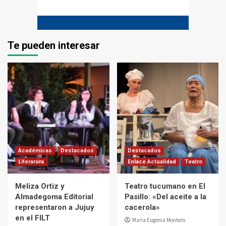
Te pueden interesar
Académicas
Destacados
Destacados
Literarura
Enlace Actualidad
Teatro
Meliza Ortiz y
Teatro tucumano en El
Almadegoma Editorial
Pasillo: «Del aceite a la
representaron a Jujuy
cacerola»
en el FILT
Maria Eugenia Montero