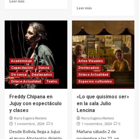
Leer más
Leer más
Académicas
Artes Visuales
Capacitación
Danza
Destacados
De cerca
Destacados
Enlace Actualidad
Enlace Actualidad
Teatro
Espacios culturales
Freddy Chipana en
«Lo que quisimos ser»
Jujuy con espectáculo
en la sala Julio
y clases
Lencina
Maria Eugenia Montero
Maria Eugenia Montero
0
0
1 noviembre, 2024
1 noviembre, 2024
Desde Bolivia, llega a Jujuy
Mañana sábado 2 de
el grupo Altoteatro dirigido
noviembre a las 21, se