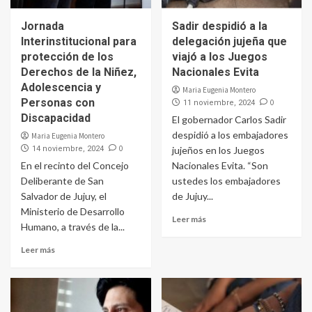
Jornada
Sadir despidió a la
Interinstitucional para
delegación jujeña que
protección de los
viajó a los Juegos
Derechos de la Niñez,
Nacionales Evita
Adolescencia y
Maria Eugenia Montero
Personas con
0
11 noviembre, 2024
Discapacidad
El gobernador Carlos Sadir
despidió a los embajadores
Maria Eugenia Montero
0
14 noviembre, 2024
jujeños en los Juegos
En el recinto del Concejo
Nacionales Evita. “Son
Deliberante de San
ustedes los embajadores
Salvador de Jujuy, el
de Jujuy...
Ministerio de Desarrollo
Leer más
Humano, a través de la...
Leer más